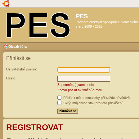
PES
Podpora efektivní spolupráce biomedicín
sféry 2009 - 2012
Obsah fóra
Přihlásit se
Uživatelské jméno:
Heslo:
Zapomněl(a) jsem heslo
Znovu poslat aktivační e-mail
Přihlásit mě automaticky při každé návštěvě
Skrýt můj online stav pro toto přihlášení
REGISTROVAT