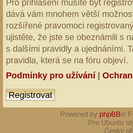
Pro přihlášení musíte být registro
dává vám mnohem větší možnosti.
rozšířené pravomoci registrovaný
ujistěte, že jste se obeznámili s
s dalšími pravidly a ujednáními. Ta
pravidla, která se na fóru objeví.
Podmínky pro užívání
|
Ochran
Registrovat
Powered by
phpBB
® F
Pro Ubuntu st
Český př