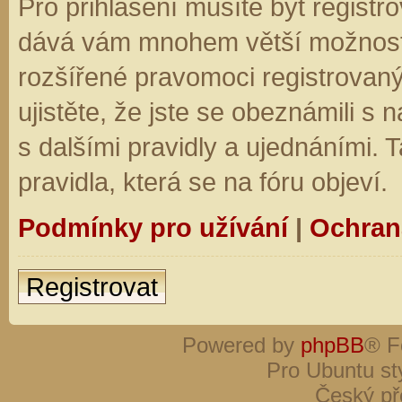
Pro přihlášení musíte být registro
dává vám mnohem větší možnosti.
rozšířené pravomoci registrovaný
ujistěte, že jste se obeznámili s
s dalšími pravidly a ujednáními. Ta
pravidla, která se na fóru objeví.
Podmínky pro užívání
|
Ochran
Registrovat
Powered by
phpBB
® F
Pro Ubuntu st
Český př