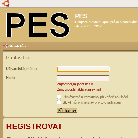
PES
Podpora efektivní spolupráce biomedicín
sféry 2009 - 2012
Obsah fóra
Přihlásit se
Uživatelské jméno:
Heslo:
Zapomněl(a) jsem heslo
Znovu poslat aktivační e-mail
Přihlásit mě automaticky při každé návštěvě
Skrýt můj online stav pro toto přihlášení
REGISTROVAT