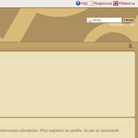
FAQ
Registrovat
Přihlásit se
Pokročilé hledání
strovaným uživatelům. Před registrací se ujistěte, že jste se obeznámili