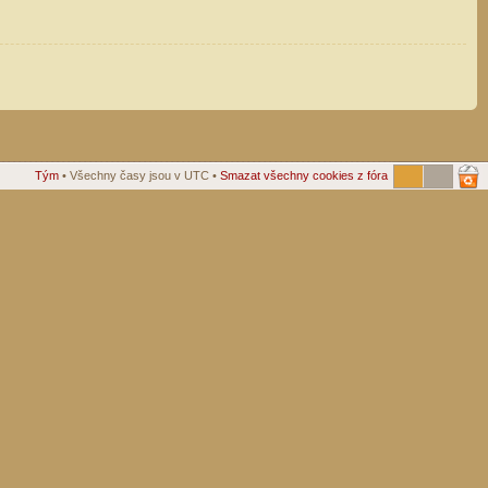
Tým
• Všechny časy jsou v UTC •
Smazat všechny cookies z fóra