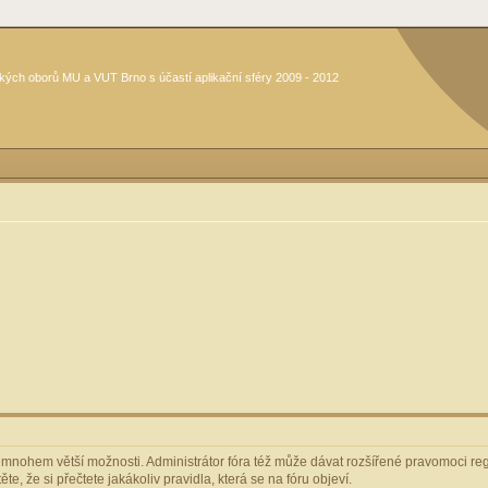
kých oborů MU a VUT Brno s účastí aplikační sféry 2009 - 2012
m mnohem větší možnosti. Administrátor fóra též může dávat rozšířené pravomoci regi
e, že si přečtete jakákoliv pravidla, která se na fóru objeví.