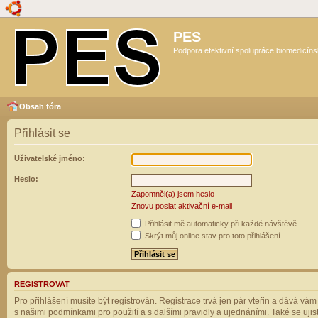
PES
Podpora efektivní spolupráce biomedicíns
Obsah fóra
Přihlásit se
Uživatelské jméno:
Heslo:
Zapomněl(a) jsem heslo
Znovu poslat aktivační e-mail
Přihlásit mě automaticky při každé návštěvě
Skrýt můj online stav pro toto přihlášení
REGISTROVAT
Pro přihlášení musíte být registrován. Registrace trvá jen pár vteřin a dává vá
s našimi podmínkami pro použití a s dalšími pravidly a ujednáními. Také se ujistět