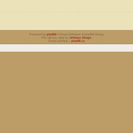
Powered by
phpBB
® Forum Software © phpBB Group
Pro Ubuntu style by
Ishimaru Design
Český překlad –
phpBB.cz