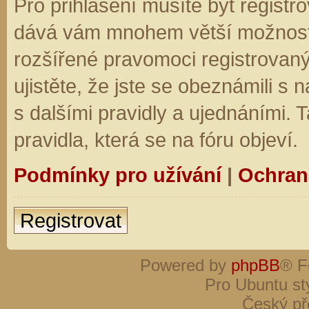
Pro přihlášení musíte být registro
dává vám mnohem větší možnosti.
rozšířené pravomoci registrovaný
ujistěte, že jste se obeznámili s
s dalšími pravidly a ujednáními. Ta
pravidla, která se na fóru objeví.
Podmínky pro užívání
|
Ochran
Registrovat
Powered by
phpBB
® F
Pro Ubuntu st
Český př