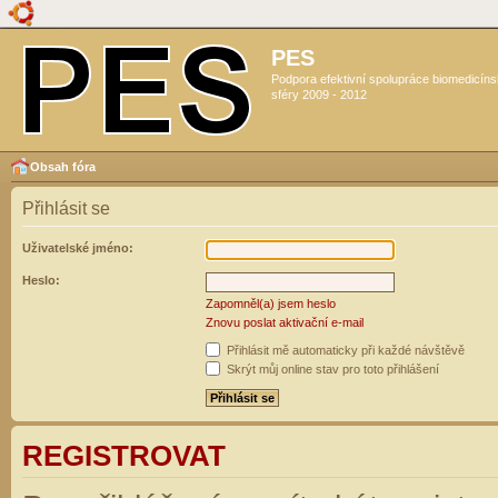
PES
Podpora efektivní spolupráce biomedicín
sféry 2009 - 2012
Obsah fóra
Přihlásit se
Uživatelské jméno:
Heslo:
Zapomněl(a) jsem heslo
Znovu poslat aktivační e-mail
Přihlásit mě automaticky při každé návštěvě
Skrýt můj online stav pro toto přihlášení
REGISTROVAT