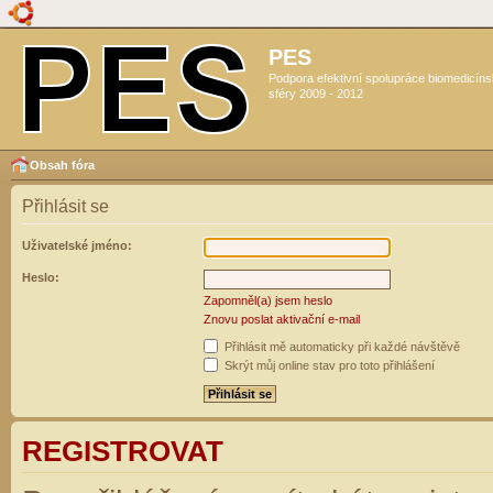
PES
Podpora efektivní spolupráce biomedicín
sféry 2009 - 2012
Obsah fóra
Přihlásit se
Uživatelské jméno:
Heslo:
Zapomněl(a) jsem heslo
Znovu poslat aktivační e-mail
Přihlásit mě automaticky při každé návštěvě
Skrýt můj online stav pro toto přihlášení
REGISTROVAT