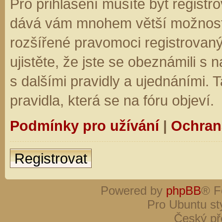
Pro přihlášení musíte být registro
dává vám mnohem větší možnosti.
rozšířené pravomoci registrovaný
ujistěte, že jste se obeznámili s
s dalšími pravidly a ujednáními. Ta
pravidla, která se na fóru objeví.
Podmínky pro užívání
|
Ochran
Registrovat
Powered by
phpBB
® F
Pro Ubuntu st
Český př