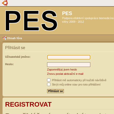
PES
Podpora efektivní spolupráce biomedicín
sféry 2009 - 2012
Obsah fóra
Přihlásit se
Uživatelské jméno:
Heslo:
Zapomněl(a) jsem heslo
Znovu poslat aktivační e-mail
Přihlásit mě automaticky při každé návštěvě
Skrýt můj online stav pro toto přihlášení
REGISTROVAT