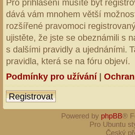
Pro přihlášení musíte být registro
dává vám mnohem větší možnosti.
rozšířené pravomoci registrovaný
ujistěte, že jste se obeznámili s
s dalšími pravidly a ujednáními. Ta
pravidla, která se na fóru objeví.
Podmínky pro užívání
|
Ochran
Registrovat
Powered by
phpBB
® F
Pro Ubuntu st
Český př