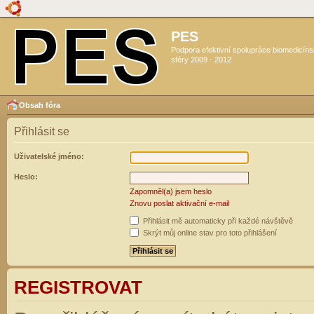
PES
Podpora efektivní spolupráce biomedicín
sféry 2009 - 2012
Obsah fóra
Přihlásit se
Uživatelské jméno:
Heslo:
Zapomněl(a) jsem heslo
Znovu poslat aktivační e-mail
Přihlásit mě automaticky při každé návštěvě
Skrýt můj online stav pro toto přihlášení
REGISTROVAT