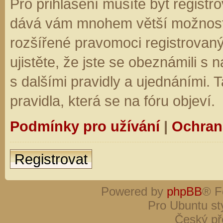
Pro přihlášení musíte být registro
dává vám mnohem větší možnosti.
rozšířené pravomoci registrovaný
ujistěte, že jste se obeznámili s
s dalšími pravidly a ujednáními. Ta
pravidla, která se na fóru objeví.
Podmínky pro užívání
|
Ochran
Registrovat
Powered by
phpBB
® F
Pro Ubuntu st
Český př