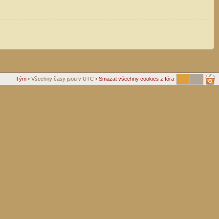
Tým
• Všechny časy jsou v UTC •
Smazat všechny cookies z fóra