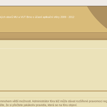
kých oborů MU a VUT Brno s účastí aplikační sféry 2009 - 2012
m mnohem větší možnosti. Administrátor fóra též může dávat rozšířené pravomoci regi
e, že si přečtete jakákoliv pravidla, která se na fóru objeví.