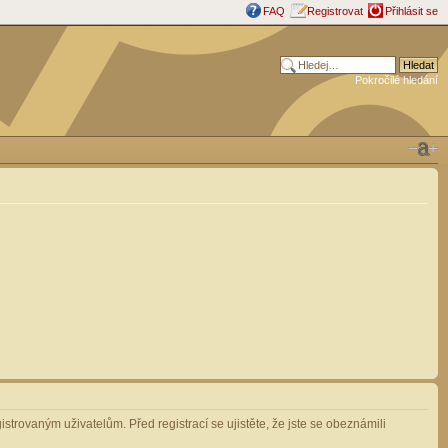
FAQ
Registrovat
Přihlásit se
Pokročilé hledání
strovaným uživatelům. Před registrací se ujistěte, že jste se obeznámili