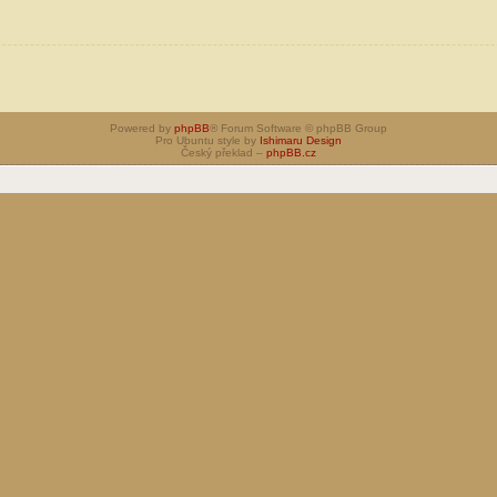
Powered by
phpBB
® Forum Software © phpBB Group
Pro Ubuntu style by
Ishimaru Design
Český překlad –
phpBB.cz