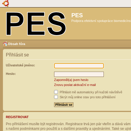
PES
Podpora efektivní spolupráce biomedicíns
Obsah fóra
Přihlásit se
Uživatelské jméno:
Heslo:
Zapomněl(a) jsem heslo
Znovu poslat aktivační e-mail
Přihlásit mě automaticky při každé návštěvě
Skrýt můj online stav pro toto přihlášení
REGISTROVAT
Pro přihlášení musíte být registrován. Registrace trvá jen pár vteřin a dává vá
s našimi podmínkami pro použití a s dalšími pravidly a ujednáními. Také se ujistět