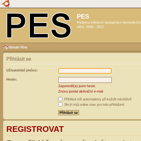
PES
Podpora efektivní spolupráce biomedicín
sféry 2009 - 2012
Obsah fóra
Přihlásit se
Uživatelské jméno:
Heslo:
Zapomněl(a) jsem heslo
Znovu poslat aktivační e-mail
Přihlásit mě automaticky při každé návštěvě
Skrýt můj online stav pro toto přihlášení
REGISTROVAT