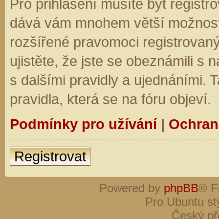
Pro přihlášení musíte být registro
dává vám mnohem větší možnosti.
rozšířené pravomoci registrovaný
ujistěte, že jste se obeznámili s
s dalšími pravidly a ujednáními. Ta
pravidla, která se na fóru objeví.
Podmínky pro užívání
|
Ochran
Registrovat
Powered by
phpBB
® F
Pro Ubuntu st
Český př