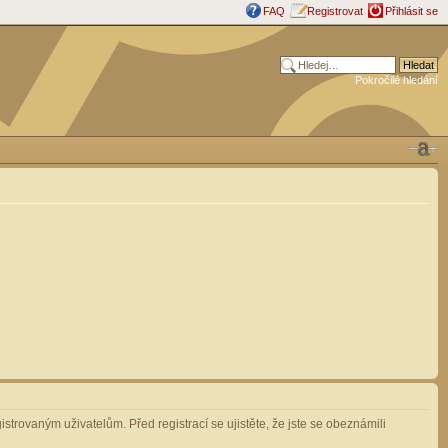
FAQ
Registrovat
Přihlásit se
Pokročilé hledání
strovaným uživatelům. Před registrací se ujistěte, že jste se obeznámili