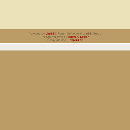
Powered by
phpBB
® Forum Software © phpBB Group
Pro Ubuntu style by
Ishimaru Design
Český překlad –
phpBB.cz