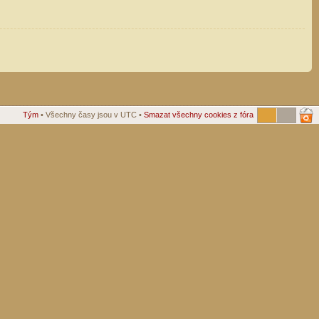
Tým
• Všechny časy jsou v UTC •
Smazat všechny cookies z fóra