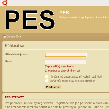
PES
Podpora efektivní spolupráce biomedicíns
Obsah fóra
Přihlásit se
Uživatelské jméno:
Heslo:
Zapomněl(a) jsem heslo
Znovu poslat aktivační e-mail
Přihlásit mě automaticky při každé návštěvě
Skrýt můj online stav pro toto přihlášení
REGISTROVAT
Pro přihlášení musíte být registrován. Registrace trvá jen pár vteřin a dává vá
s našimi podmínkami pro použití a s dalšími pravidly a ujednáními. Také se ujistět