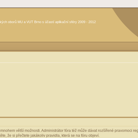
kých oborů MU a VUT Brno s účastí aplikační sféry 2009 - 2012
m mnohem větší možnosti. Administrátor fóra též může dávat rozšířené pravomoci regi
e, že si přečtete jakákoliv pravidla, která se na fóru objeví.