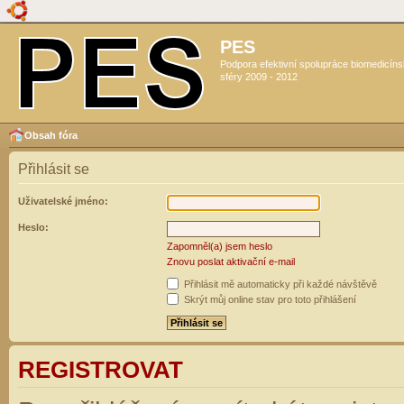
PES
Podpora efektivní spolupráce biomedicín
sféry 2009 - 2012
Obsah fóra
Přihlásit se
Uživatelské jméno:
Heslo:
Zapomněl(a) jsem heslo
Znovu poslat aktivační e-mail
Přihlásit mě automaticky při každé návštěvě
Skrýt můj online stav pro toto přihlášení
REGISTROVAT