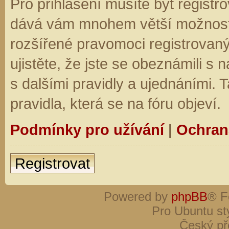
Pro přihlášení musíte být registro
dává vám mnohem větší možnosti.
rozšířené pravomoci registrovaný
ujistěte, že jste se obeznámili s
s dalšími pravidly a ujednáními. Ta
pravidla, která se na fóru objeví.
Podmínky pro užívání
|
Ochran
Registrovat
Powered by
phpBB
® F
Pro Ubuntu st
Český př