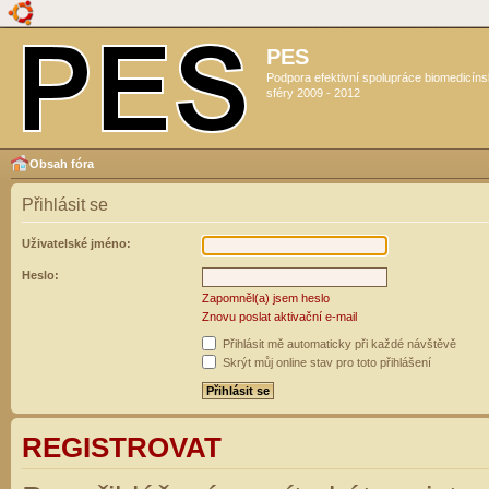
PES
Podpora efektivní spolupráce biomedicín
sféry 2009 - 2012
Obsah fóra
Přihlásit se
Uživatelské jméno:
Heslo:
Zapomněl(a) jsem heslo
Znovu poslat aktivační e-mail
Přihlásit mě automaticky při každé návštěvě
Skrýt můj online stav pro toto přihlášení
REGISTROVAT