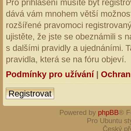
Pro přihlášení musíte být registro
dává vám mnohem větší možnosti.
rozšířené pravomoci registrovaný
ujistěte, že jste se obeznámili s
s dalšími pravidly a ujednáními. Ta
pravidla, která se na fóru objeví.
Podmínky pro užívání
|
Ochran
Registrovat
Powered by
phpBB
® F
Pro Ubuntu st
Český př