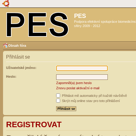
PES
Podpora efektivní spolupráce biomedicín
sféry 2009 - 2012
Obsah fóra
Přihlásit se
Uživatelské jméno:
Heslo:
Zapomněl(a) jsem heslo
Znovu poslat aktivační e-mail
Přihlásit mě automaticky při každé návštěvě
Skrýt můj online stav pro toto přihlášení
REGISTROVAT