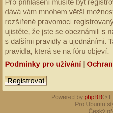
Pro přihlášení musíte být registro
dává vám mnohem větší možnosti.
rozšířené pravomoci registrovaný
ujistěte, že jste se obeznámili s
s dalšími pravidly a ujednáními. Ta
pravidla, která se na fóru objeví.
Podmínky pro užívání
|
Ochran
Registrovat
Powered by
phpBB
® F
Pro Ubuntu st
Český př