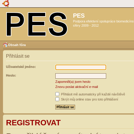
PES
Podpora efektivní spolupráce biomedicín
sféry 2009 - 2012
Obsah fóra
Přihlásit se
Uživatelské jméno:
Heslo:
Zapomněl(a) jsem heslo
Znovu poslat aktivační e-mail
Přihlásit mě automaticky při každé návštěvě
Skrýt můj online stav pro toto přihlášení
REGISTROVAT