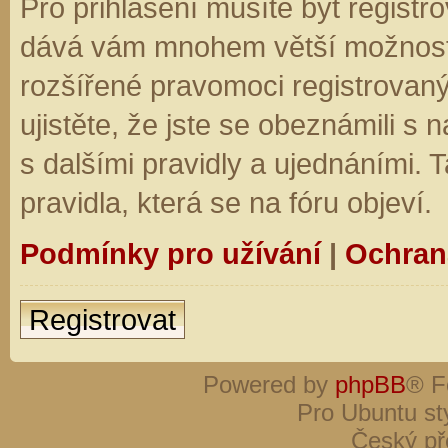
Pro přihlášení musíte být registro
dává vám mnohem větší možnosti.
rozšířené pravomoci registrovaný
ujistěte, že jste se obeznámili s
s dalšími pravidly a ujednáními. Ta
pravidla, která se na fóru objeví.
Podmínky pro užívání
|
Ochran
Registrovat
Powered by
phpBB
® F
Pro Ubuntu st
Český př