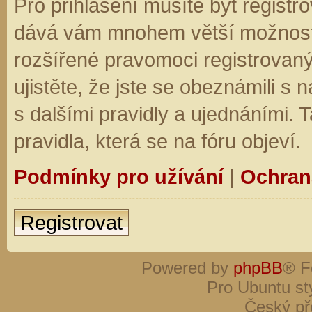
Pro přihlášení musíte být registro
dává vám mnohem větší možnosti.
rozšířené pravomoci registrovaný
ujistěte, že jste se obeznámili s
s dalšími pravidly a ujednáními. Ta
pravidla, která se na fóru objeví.
Podmínky pro užívání
|
Ochran
Registrovat
Powered by
phpBB
® F
Pro Ubuntu st
Český př