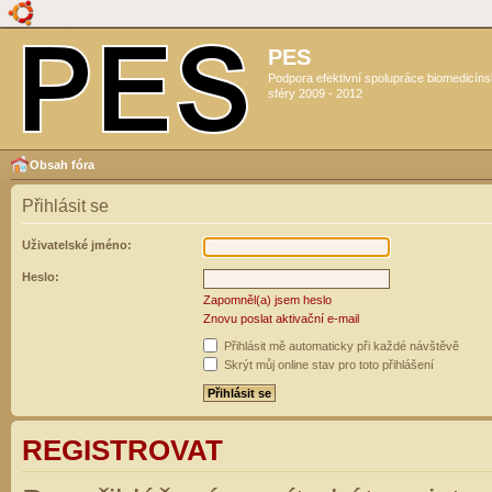
PES
Podpora efektivní spolupráce biomedicín
sféry 2009 - 2012
Obsah fóra
Přihlásit se
Uživatelské jméno:
Heslo:
Zapomněl(a) jsem heslo
Znovu poslat aktivační e-mail
Přihlásit mě automaticky při každé návštěvě
Skrýt můj online stav pro toto přihlášení
REGISTROVAT