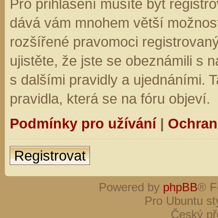
Pro přihlášení musíte být registro
dává vám mnohem větší možnosti.
rozšířené pravomoci registrovaný
ujistěte, že jste se obeznámili s
s dalšími pravidly a ujednáními. Ta
pravidla, která se na fóru objeví.
Podmínky pro užívání
|
Ochran
Registrovat
Powered by
phpBB
® F
Pro Ubuntu st
Český př