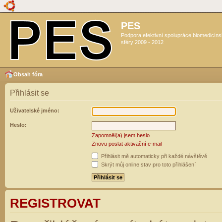
PES
Podpora efektivní spolupráce biomedicín
sféry 2009 - 2012
Obsah fóra
Přihlásit se
Uživatelské jméno:
Heslo:
Zapomněl(a) jsem heslo
Znovu poslat aktivační e-mail
Přihlásit mě automaticky při každé návštěvě
Skrýt můj online stav pro toto přihlášení
REGISTROVAT