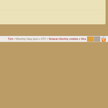
Tým
• Všechny časy jsou v UTC •
Smazat všechny cookies z fóra