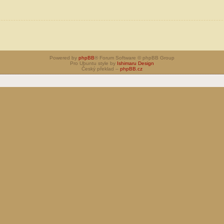
Powered by
phpBB
® Forum Software © phpBB Group
Pro Ubuntu style by
Ishimaru Design
Český překlad –
phpBB.cz