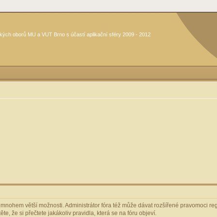
kých oborů MU a VUT Brno s účastí aplikační sféry 2009 - 2012
m mnohem větší možnosti. Administrátor fóra též může dávat rozšířené pravomoci regi
e, že si přečtete jakákoliv pravidla, která se na fóru objeví.