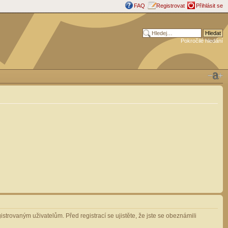
FAQ
Registrovat
Přihlásit se
Pokročilé hledání
strovaným uživatelům. Před registrací se ujistěte, že jste se obeznámili