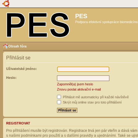
PES
Podpora efektivní spolupráce biomedicíns
Obsah fóra
Přihlásit se
Uživatelské jméno:
Heslo:
Zapomněl(a) jsem heslo
Znovu poslat aktivační e-mail
Přihlásit mě automaticky při každé návštěvě
Skrýt můj online stav pro toto přihlášení
REGISTROVAT
Pro přihlášení musíte být registrován. Registrace trvá jen pár vteřin a dává vá
s našimi podmínkami pro použití a s dalšími pravidly a ujednáními. Také se ujistět