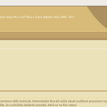
kých oborů MU a VUT Brno s účastí aplikační sféry 2009 - 2012
m mnohem větší možnosti. Administrátor fóra též může dávat rozšířené pravomoci regi
e, že si přečtete jakákoliv pravidla, která se na fóru objeví.