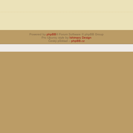
Powered by
phpBB
® Forum Software © phpBB Group
Pro Ubuntu style by
Ishimaru Design
Český překlad –
phpBB.cz