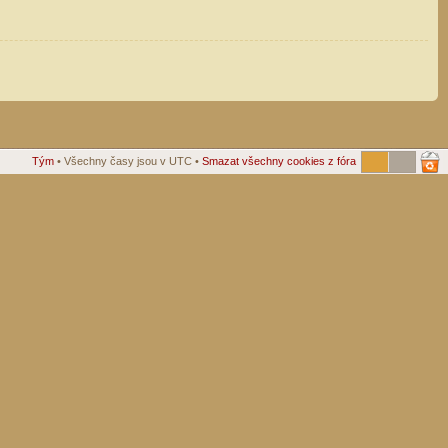
Tým
• Všechny časy jsou v UTC •
Smazat všechny cookies z fóra