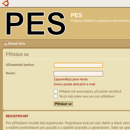
PES
Podpora efektivní spolupráce biomedicíns
Obsah fóra
Přihlásit se
Uživatelské jméno:
Heslo:
Zapomněl(a) jsem heslo
Znovu poslat aktivační e-mail
Přihlásit mě automaticky při každé návštěvě
Skrýt můj online stav pro toto přihlášení
REGISTROVAT
Pro přihlášení musíte být registrován. Registrace trvá jen pár vteřin a dává vá
s našimi podmínkami pro použití a s dalšími pravidly a ujednáními. Také se ujistět