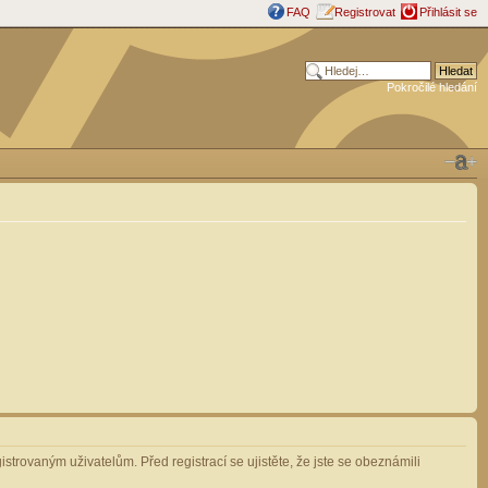
FAQ
Registrovat
Přihlásit se
Pokročilé hledání
strovaným uživatelům. Před registrací se ujistěte, že jste se obeznámili