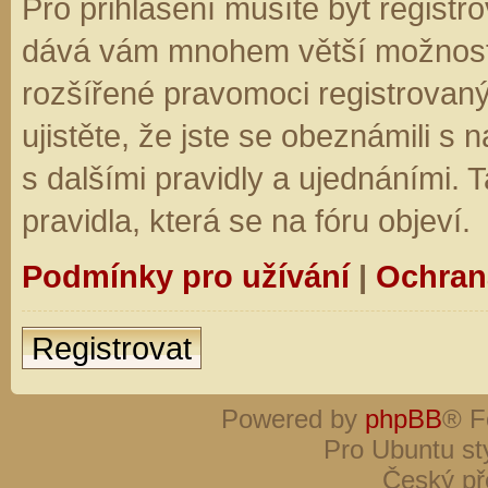
Pro přihlášení musíte být registro
dává vám mnohem větší možnosti.
rozšířené pravomoci registrovaný
ujistěte, že jste se obeznámili s
s dalšími pravidly a ujednáními. Ta
pravidla, která se na fóru objeví.
Podmínky pro užívání
|
Ochran
Registrovat
Powered by
phpBB
® F
Pro Ubuntu st
Český př