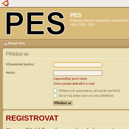
PES
Podpora efektivní spolupráce biomedicín
sféry 2009 - 2012
Obsah fóra
Přihlásit se
Uživatelské jméno:
Heslo:
Zapomněl(a) jsem heslo
Znovu poslat aktivační e-mail
Přihlásit mě automaticky při každé návštěvě
Skrýt můj online stav pro toto přihlášení
REGISTROVAT