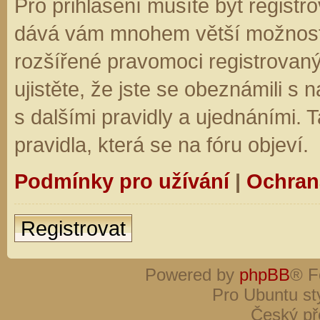
Pro přihlášení musíte být registro
dává vám mnohem větší možnosti.
rozšířené pravomoci registrovaný
ujistěte, že jste se obeznámili s
s dalšími pravidly a ujednáními. Ta
pravidla, která se na fóru objeví.
Podmínky pro užívání
|
Ochran
Registrovat
Powered by
phpBB
® F
Pro Ubuntu st
Český př