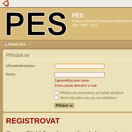
PES
Podpora efektivní spolupráce biomedicín
sféry 2009 - 2012
Obsah fóra
Přihlásit se
Uživatelské jméno:
Heslo:
Zapomněl(a) jsem heslo
Znovu poslat aktivační e-mail
Přihlásit mě automaticky při každé návštěvě
Skrýt můj online stav pro toto přihlášení
REGISTROVAT