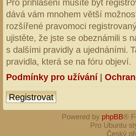
Pro přihlášení musíte být registro
dává vám mnohem větší možnosti.
rozšířené pravomoci registrovaný
ujistěte, že jste se obeznámili s
s dalšími pravidly a ujednáními. Ta
pravidla, která se na fóru objeví.
Podmínky pro užívání
|
Ochran
Registrovat
Powered by
phpBB
® F
Pro Ubuntu st
Český př