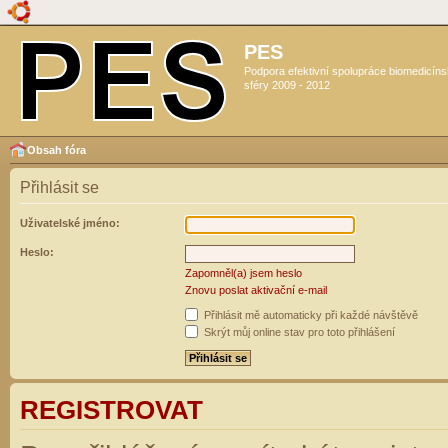
PES
Podpora efektivní spolupráce biomedicín
sféry 2009 - 2012
Obsah fóra
Přihlásit se
Uživatelské jméno:
Heslo:
Zapomněl(a) jsem heslo
Znovu poslat aktivační e-mail
Přihlásit mě automaticky při každé návštěvě
Skrýt můj online stav pro toto přihlášení
REGISTROVAT