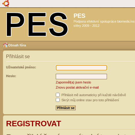
PES
Podpora efektivní spolupráce biomedicín
sféry 2009 - 2012
Obsah fóra
Přihlásit se
Uživatelské jméno:
Heslo:
Zapomněl(a) jsem heslo
Znovu poslat aktivační e-mail
Přihlásit mě automaticky při každé návštěvě
Skrýt můj online stav pro toto přihlášení
REGISTROVAT