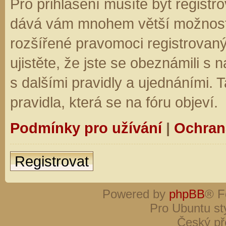
Pro přihlášení musíte být registro
dává vám mnohem větší možnosti.
rozšířené pravomoci registrovaný
ujistěte, že jste se obeznámili s
s dalšími pravidly a ujednáními. Ta
pravidla, která se na fóru objeví.
Podmínky pro užívání
|
Ochran
Registrovat
Powered by
phpBB
® F
Pro Ubuntu st
Český př