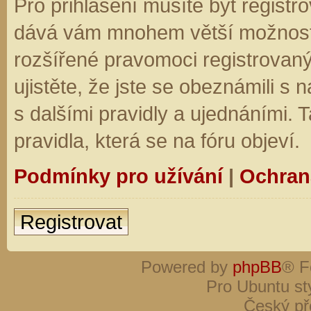
Pro přihlášení musíte být registro
dává vám mnohem větší možnosti.
rozšířené pravomoci registrovaný
ujistěte, že jste se obeznámili s
s dalšími pravidly a ujednáními. Ta
pravidla, která se na fóru objeví.
Podmínky pro užívání
|
Ochran
Registrovat
Powered by
phpBB
® F
Pro Ubuntu st
Český př