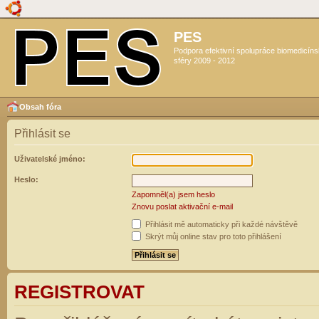
PES
Podpora efektivní spolupráce biomedicín
sféry 2009 - 2012
Obsah fóra
Přihlásit se
Uživatelské jméno:
Heslo:
Zapomněl(a) jsem heslo
Znovu poslat aktivační e-mail
Přihlásit mě automaticky při každé návštěvě
Skrýt můj online stav pro toto přihlášení
REGISTROVAT