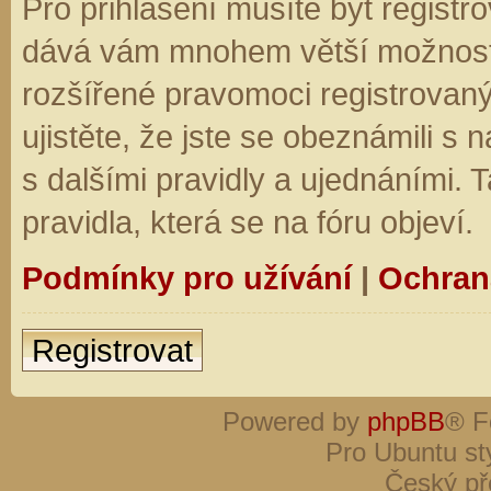
Pro přihlášení musíte být registro
dává vám mnohem větší možnosti.
rozšířené pravomoci registrovaný
ujistěte, že jste se obeznámili s
s dalšími pravidly a ujednáními. Ta
pravidla, která se na fóru objeví.
Podmínky pro užívání
|
Ochran
Registrovat
Powered by
phpBB
® F
Pro Ubuntu st
Český př