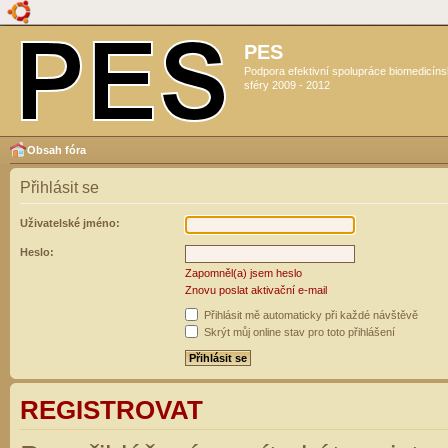
PES
Podpora efektivní spolupráce biomedicín
sféry 2009 - 2012
Obsah fóra
Přihlásit se
Uživatelské jméno:
Heslo:
Zapomněl(a) jsem heslo
Znovu poslat aktivační e-mail
Přihlásit mě automaticky při každé návštěvě
Skrýt můj online stav pro toto přihlášení
REGISTROVAT