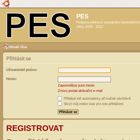
PES
Podpora efektivní spolupráce biomedicín
sféry 2009 - 2012
Obsah fóra
Přihlásit se
Uživatelské jméno:
Heslo:
Zapomněl(a) jsem heslo
Znovu poslat aktivační e-mail
Přihlásit mě automaticky při každé návštěvě
Skrýt můj online stav pro toto přihlášení
REGISTROVAT