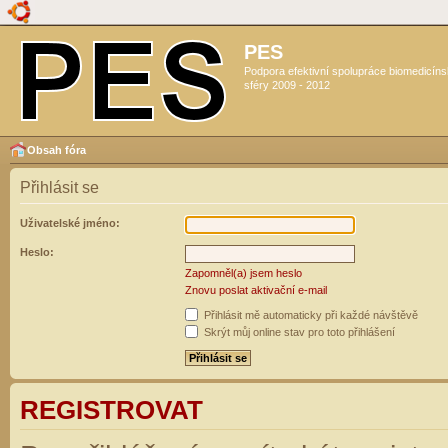
PES
Podpora efektivní spolupráce biomedicín
sféry 2009 - 2012
Obsah fóra
Přihlásit se
Uživatelské jméno:
Heslo:
Zapomněl(a) jsem heslo
Znovu poslat aktivační e-mail
Přihlásit mě automaticky při každé návštěvě
Skrýt můj online stav pro toto přihlášení
REGISTROVAT