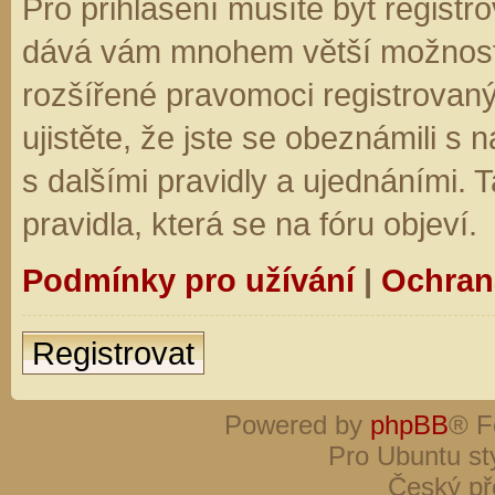
Pro přihlášení musíte být registro
dává vám mnohem větší možnosti.
rozšířené pravomoci registrovaný
ujistěte, že jste se obeznámili s
s dalšími pravidly a ujednáními. Ta
pravidla, která se na fóru objeví.
Podmínky pro užívání
|
Ochran
Registrovat
Powered by
phpBB
® F
Pro Ubuntu st
Český př