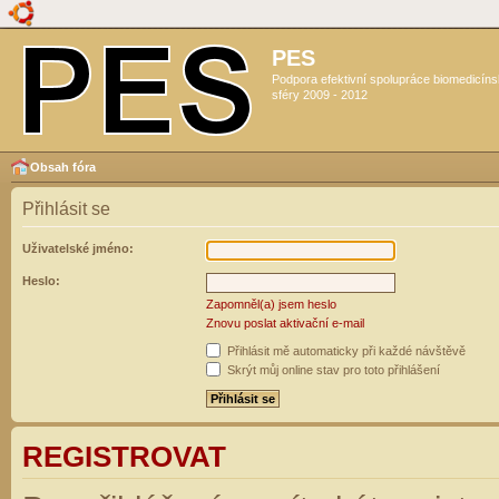
PES
Podpora efektivní spolupráce biomedicín
sféry 2009 - 2012
Obsah fóra
Přihlásit se
Uživatelské jméno:
Heslo:
Zapomněl(a) jsem heslo
Znovu poslat aktivační e-mail
Přihlásit mě automaticky při každé návštěvě
Skrýt můj online stav pro toto přihlášení
REGISTROVAT