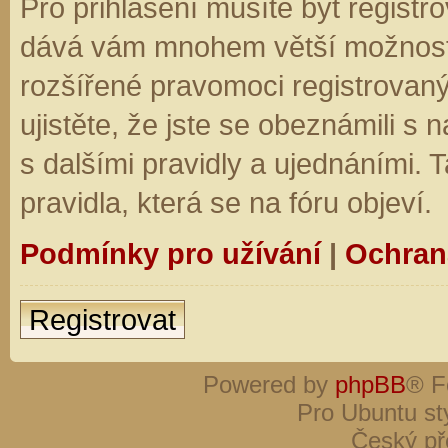
Pro přihlášení musíte být registro
dává vám mnohem větší možnosti.
rozšířené pravomoci registrovaný
ujistěte, že jste se obeznámili s
s dalšími pravidly a ujednáními. Ta
pravidla, která se na fóru objeví.
Podmínky pro užívání
|
Ochran
Registrovat
Powered by
phpBB
® F
Pro Ubuntu st
Český př