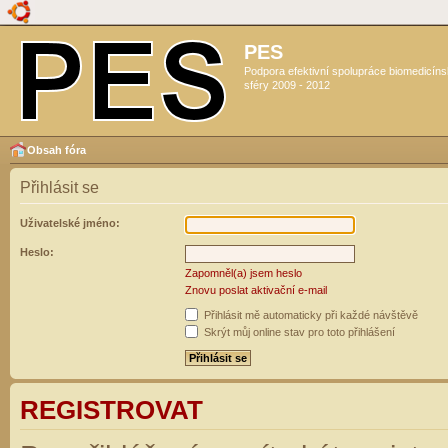
PES
Podpora efektivní spolupráce biomedicín
sféry 2009 - 2012
Obsah fóra
Přihlásit se
Uživatelské jméno:
Heslo:
Zapomněl(a) jsem heslo
Znovu poslat aktivační e-mail
Přihlásit mě automaticky při každé návštěvě
Skrýt můj online stav pro toto přihlášení
REGISTROVAT