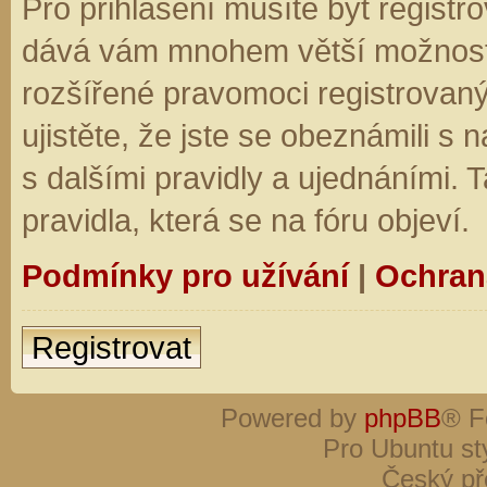
Pro přihlášení musíte být registro
dává vám mnohem větší možnosti.
rozšířené pravomoci registrovaný
ujistěte, že jste se obeznámili s
s dalšími pravidly a ujednáními. Ta
pravidla, která se na fóru objeví.
Podmínky pro užívání
|
Ochran
Registrovat
Powered by
phpBB
® F
Pro Ubuntu st
Český př