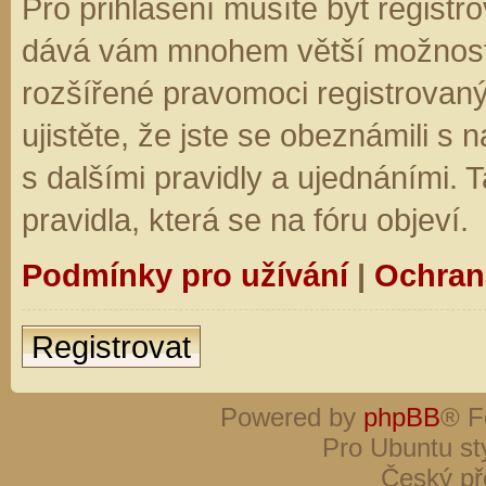
Pro přihlášení musíte být registro
dává vám mnohem větší možnosti.
rozšířené pravomoci registrovaný
ujistěte, že jste se obeznámili s
s dalšími pravidly a ujednáními. Ta
pravidla, která se na fóru objeví.
Podmínky pro užívání
|
Ochran
Registrovat
Powered by
phpBB
® F
Pro Ubuntu st
Český př