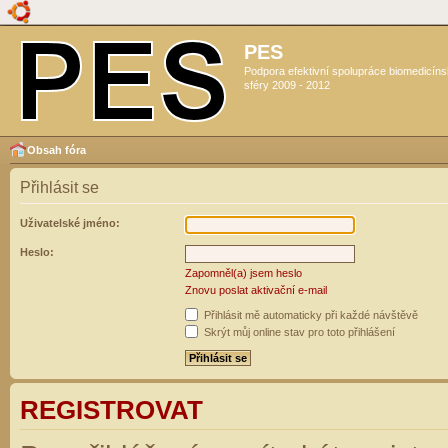
PES
Podpora efektivní spolupráce biomedicín
sféry 2009 - 2012
Obsah fóra
Přihlásit se
Uživatelské jméno:
Heslo:
Zapomněl(a) jsem heslo
Znovu poslat aktivační e-mail
Přihlásit mě automaticky při každé návštěvě
Skrýt můj online stav pro toto přihlášení
REGISTROVAT