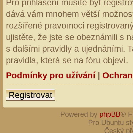
Pro přihlášení musíte být registro
dává vám mnohem větší možnosti.
rozšířené pravomoci registrovaný
ujistěte, že jste se obeznámili s
s dalšími pravidly a ujednáními. Ta
pravidla, která se na fóru objeví.
Podmínky pro užívání
|
Ochran
Registrovat
Powered by
phpBB
® F
Pro Ubuntu st
Český př