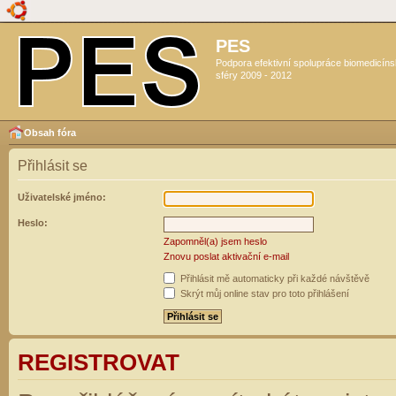
PES
Podpora efektivní spolupráce biomedicín
sféry 2009 - 2012
Obsah fóra
Přihlásit se
Uživatelské jméno:
Heslo:
Zapomněl(a) jsem heslo
Znovu poslat aktivační e-mail
Přihlásit mě automaticky při každé návštěvě
Skrýt můj online stav pro toto přihlášení
REGISTROVAT