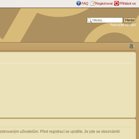
FAQ
Registrovat
Přihlásit se
Pokročilé hledání
strovaným uživatelům. Před registrací se ujistěte, že jste se obeznámili