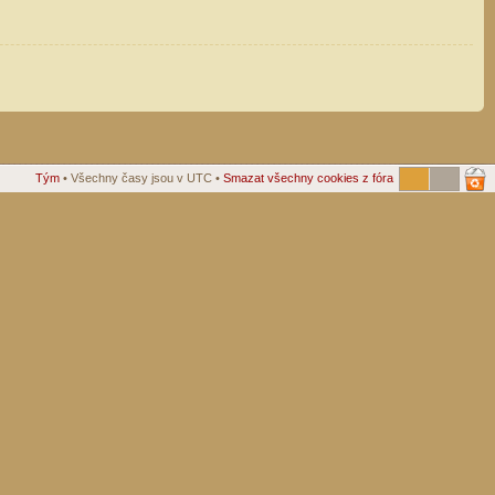
Tým
• Všechny časy jsou v UTC •
Smazat všechny cookies z fóra