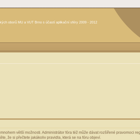
kých oborů MU a VUT Brno s účastí aplikační sféry 2009 - 2012
m mnohem větší možnosti. Administrátor fóra též může dávat rozšířené pravomoci regi
e, že si přečtete jakákoliv pravidla, která se na fóru objeví.