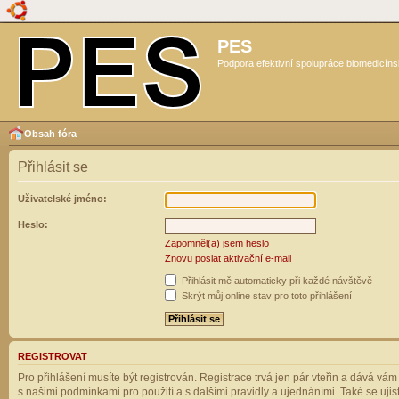
PES
Podpora efektivní spolupráce biomedicíns
Obsah fóra
Přihlásit se
Uživatelské jméno:
Heslo:
Zapomněl(a) jsem heslo
Znovu poslat aktivační e-mail
Přihlásit mě automaticky při každé návštěvě
Skrýt můj online stav pro toto přihlášení
REGISTROVAT
Pro přihlášení musíte být registrován. Registrace trvá jen pár vteřin a dává vá
s našimi podmínkami pro použití a s dalšími pravidly a ujednáními. Také se ujistět