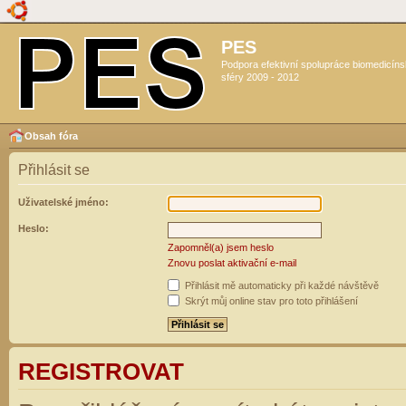
PES
Podpora efektivní spolupráce biomedicín
sféry 2009 - 2012
Obsah fóra
Přihlásit se
Uživatelské jméno:
Heslo:
Zapomněl(a) jsem heslo
Znovu poslat aktivační e-mail
Přihlásit mě automaticky při každé návštěvě
Skrýt můj online stav pro toto přihlášení
REGISTROVAT