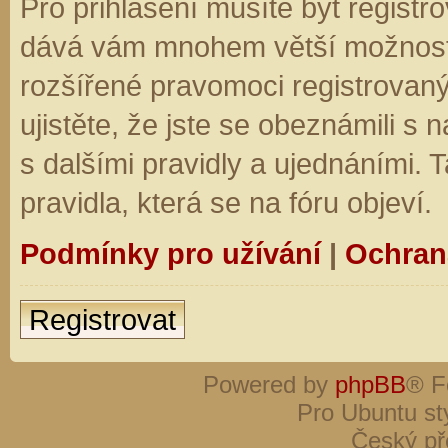
Pro přihlášení musíte být registro
dává vám mnohem větší možnosti.
rozšířené pravomoci registrovaný
ujistěte, že jste se obeznámili s
s dalšími pravidly a ujednáními. Ta
pravidla, která se na fóru objeví.
Podmínky pro užívání
|
Ochran
Registrovat
Powered by
phpBB
® F
Pro Ubuntu st
Český př