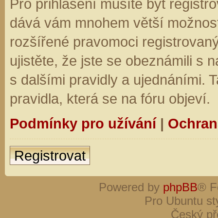
Pro přihlášení musíte být registro
dává vám mnohem větší možnosti.
rozšířené pravomoci registrovaný
ujistěte, že jste se obeznámili s
s dalšími pravidly a ujednáními. Ta
pravidla, která se na fóru objeví.
Podmínky pro užívání
|
Ochran
Registrovat
Powered by
phpBB
® F
Pro Ubuntu st
Český př