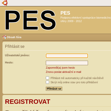
PES
Podpora efektivní spolupráce biomedicín
sféry 2009 - 2012
Obsah fóra
Přihlásit se
Uživatelské jméno:
Heslo:
Zapomněl(a) jsem heslo
Znovu poslat aktivační e-mail
Přihlásit mě automaticky při každé návštěvě
Skrýt můj online stav pro toto přihlášení
REGISTROVAT