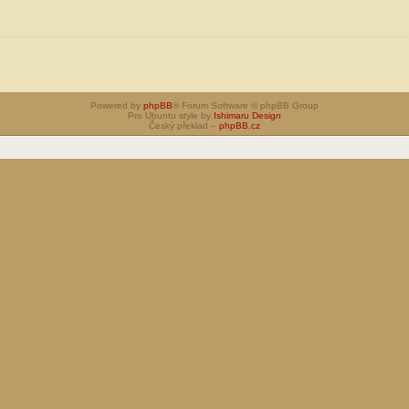
Powered by
phpBB
® Forum Software © phpBB Group
Pro Ubuntu style by
Ishimaru Design
Český překlad –
phpBB.cz