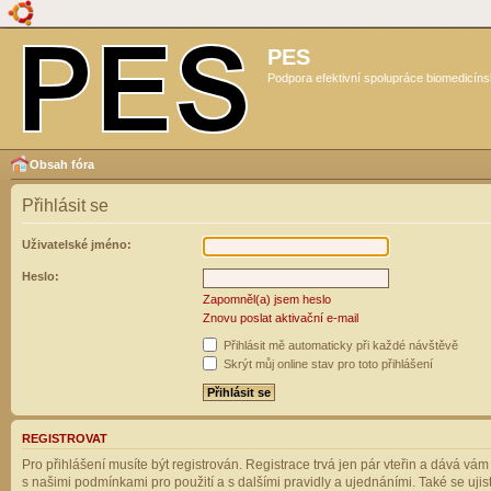
PES
Podpora efektivní spolupráce biomedicíns
Obsah fóra
Přihlásit se
Uživatelské jméno:
Heslo:
Zapomněl(a) jsem heslo
Znovu poslat aktivační e-mail
Přihlásit mě automaticky při každé návštěvě
Skrýt můj online stav pro toto přihlášení
REGISTROVAT
Pro přihlášení musíte být registrován. Registrace trvá jen pár vteřin a dává vá
s našimi podmínkami pro použití a s dalšími pravidly a ujednáními. Také se ujistět