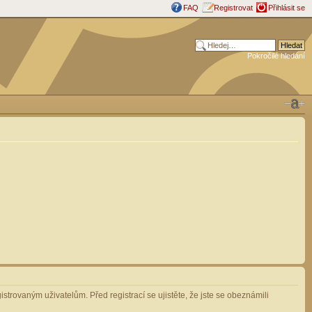
FAQ
Registrovat
Přihlásit se
Pokročilé hledání
strovaným uživatelům. Před registrací se ujistěte, že jste se obeznámili