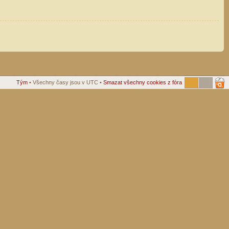
Tým
• Všechny časy jsou v UTC •
Smazat všechny cookies z fóra