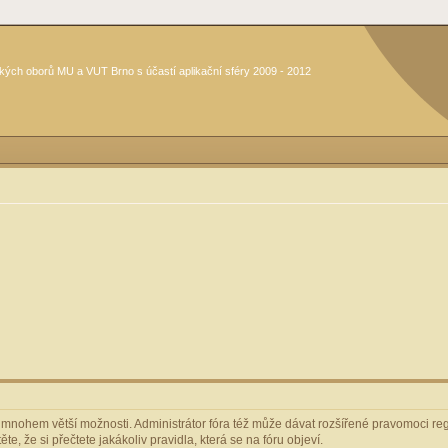
kých oborů MU a VUT Brno s účastí aplikační sféry 2009 - 2012
m mnohem větší možnosti. Administrátor fóra též může dávat rozšířené pravomoci regi
e, že si přečtete jakákoliv pravidla, která se na fóru objeví.