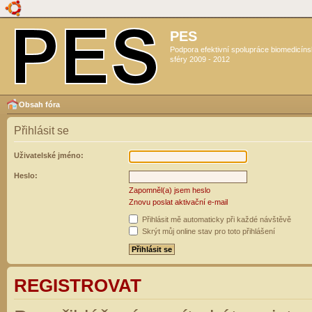
PES
Podpora efektivní spolupráce biomedicín
sféry 2009 - 2012
Obsah fóra
Přihlásit se
Uživatelské jméno:
Heslo:
Zapomněl(a) jsem heslo
Znovu poslat aktivační e-mail
Přihlásit mě automaticky při každé návštěvě
Skrýt můj online stav pro toto přihlášení
REGISTROVAT