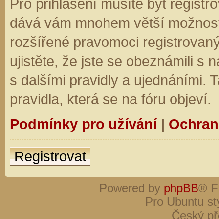
Pro přihlášení musíte být registro
dává vám mnohem větší možnosti.
rozšířené pravomoci registrovaný
ujistěte, že jste se obeznámili s
s dalšími pravidly a ujednáními. Ta
pravidla, která se na fóru objeví.
Podmínky pro užívání
|
Ochran
Registrovat
Powered by
phpBB
® F
Pro Ubuntu st
Český př