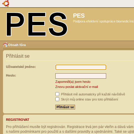
PES
Podpora efektivní spolupráce biomedicíns
Obsah fóra
Přihlásit se
Uživatelské jméno:
Heslo:
Zapomněl(a) jsem heslo
Znovu poslat aktivační e-mail
Přihlásit mě automaticky při každé návštěvě
Skrýt můj online stav pro toto přihlášení
REGISTROVAT
Pro přihlášení musíte být registrován. Registrace trvá jen pár vteřin a dává vá
s našimi podmínkami pro použití a s dalšími pravidly a ujednáními. Také se ujistět