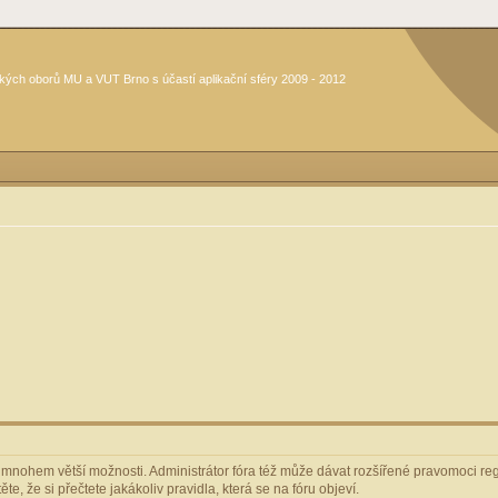
kých oborů MU a VUT Brno s účastí aplikační sféry 2009 - 2012
m mnohem větší možnosti. Administrátor fóra též může dávat rozšířené pravomoci regi
e, že si přečtete jakákoliv pravidla, která se na fóru objeví.