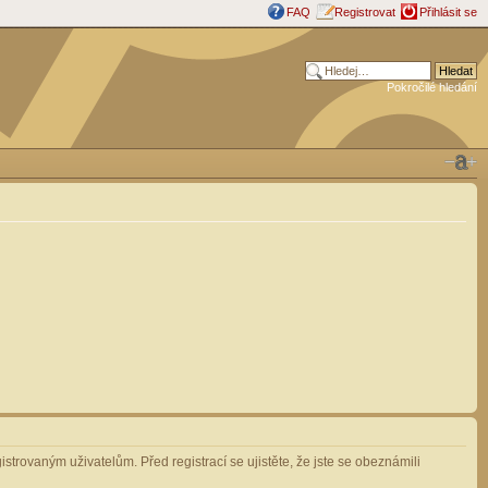
FAQ
Registrovat
Přihlásit se
Pokročilé hledání
strovaným uživatelům. Před registrací se ujistěte, že jste se obeznámili