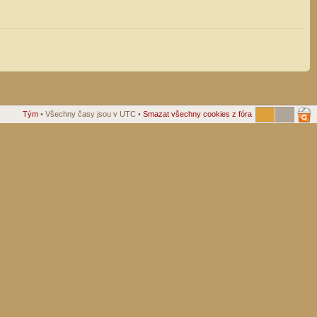
Tým
• Všechny časy jsou v UTC •
Smazat všechny cookies z fóra