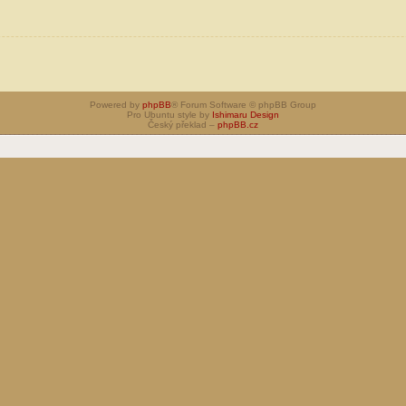
Powered by
phpBB
® Forum Software © phpBB Group
Pro Ubuntu style by
Ishimaru Design
Český překlad –
phpBB.cz