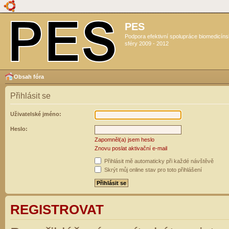
PES
Podpora efektivní spolupráce biomedicín
sféry 2009 - 2012
Obsah fóra
Přihlásit se
Uživatelské jméno:
Heslo:
Zapomněl(a) jsem heslo
Znovu poslat aktivační e-mail
Přihlásit mě automaticky při každé návštěvě
Skrýt můj online stav pro toto přihlášení
REGISTROVAT