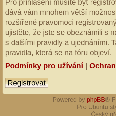
Pro přihlášení musíte být registro
dává vám mnohem větší možnosti.
rozšířené pravomoci registrovaný
ujistěte, že jste se obeznámili s
s dalšími pravidly a ujednáními. Ta
pravidla, která se na fóru objeví.
Podmínky pro užívání
|
Ochran
Registrovat
Powered by
phpBB
® F
Pro Ubuntu st
Český př