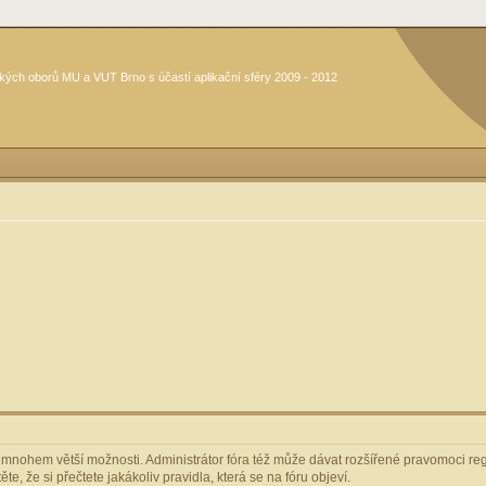
kých oborů MU a VUT Brno s účastí aplikační sféry 2009 - 2012
m mnohem větší možnosti. Administrátor fóra též může dávat rozšířené pravomoci regi
e, že si přečtete jakákoliv pravidla, která se na fóru objeví.