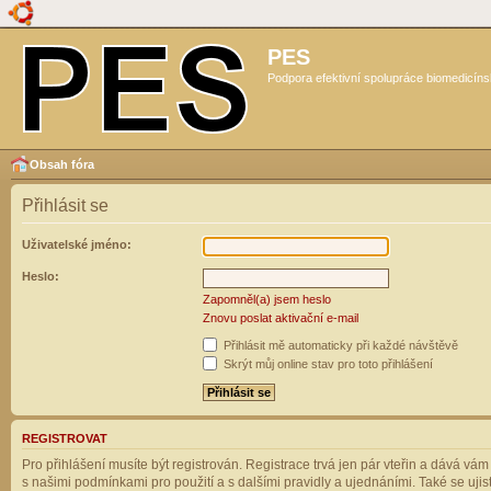
PES
Podpora efektivní spolupráce biomedicíns
Obsah fóra
Přihlásit se
Uživatelské jméno:
Heslo:
Zapomněl(a) jsem heslo
Znovu poslat aktivační e-mail
Přihlásit mě automaticky při každé návštěvě
Skrýt můj online stav pro toto přihlášení
REGISTROVAT
Pro přihlášení musíte být registrován. Registrace trvá jen pár vteřin a dává vá
s našimi podmínkami pro použití a s dalšími pravidly a ujednáními. Také se ujistět