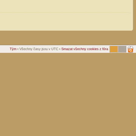
Tým
• Všechny časy jsou v UTC •
Smazat všechny cookies z fóra