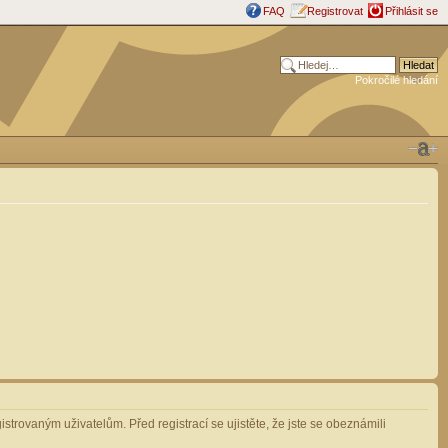
FAQ
Registrovat
Přihlásit se
Pokročilé hledání
strovaným uživatelům. Před registrací se ujistěte, že jste se obeznámili