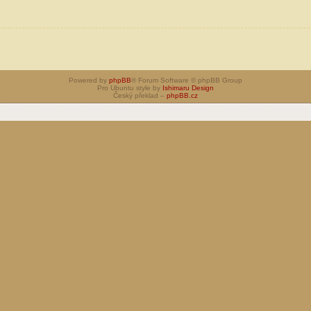
Powered by
phpBB
® Forum Software © phpBB Group
Pro Ubuntu style by
Ishimaru Design
Český překlad –
phpBB.cz