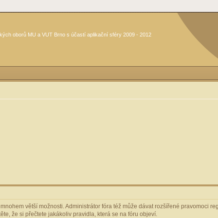
kých oborů MU a VUT Brno s účastí aplikační sféry 2009 - 2012
m mnohem větší možnosti. Administrátor fóra též může dávat rozšířené pravomoci regi
e, že si přečtete jakákoliv pravidla, která se na fóru objeví.