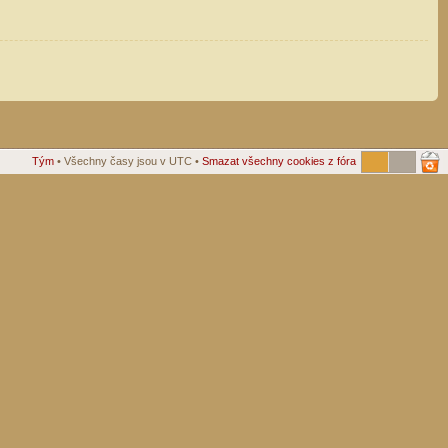
Tým
• Všechny časy jsou v UTC •
Smazat všechny cookies z fóra