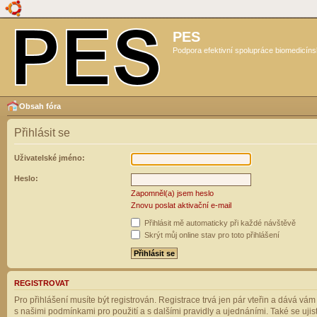
PES
Podpora efektivní spolupráce biomedicíns
Obsah fóra
Přihlásit se
Uživatelské jméno:
Heslo:
Zapomněl(a) jsem heslo
Znovu poslat aktivační e-mail
Přihlásit mě automaticky při každé návštěvě
Skrýt můj online stav pro toto přihlášení
REGISTROVAT
Pro přihlášení musíte být registrován. Registrace trvá jen pár vteřin a dává vá
s našimi podmínkami pro použití a s dalšími pravidly a ujednáními. Také se ujistět