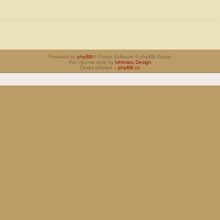
Powered by
phpBB
® Forum Software © phpBB Group
Pro Ubuntu style by
Ishimaru Design
Český překlad –
phpBB.cz