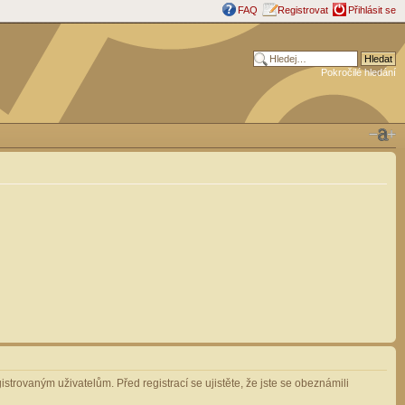
FAQ
Registrovat
Přihlásit se
Pokročilé hledání
strovaným uživatelům. Před registrací se ujistěte, že jste se obeznámili