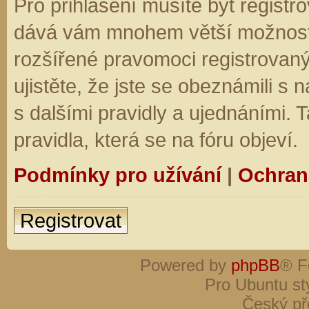
Pro přihlášení musíte být registro
dává vám mnohem větší možnosti.
rozšířené pravomoci registrovaný
ujistěte, že jste se obeznámili s
s dalšími pravidly a ujednáními. Ta
pravidla, která se na fóru objeví.
Podmínky pro užívání
|
Ochran
Registrovat
Powered by
phpBB
® F
Pro Ubuntu st
Český př