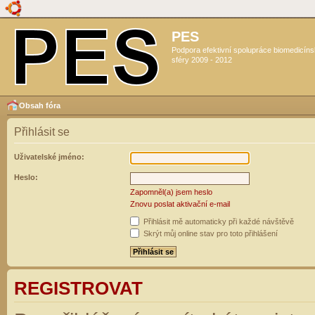
PES
Podpora efektivní spolupráce biomedicín
sféry 2009 - 2012
Obsah fóra
Přihlásit se
Uživatelské jméno:
Heslo:
Zapomněl(a) jsem heslo
Znovu poslat aktivační e-mail
Přihlásit mě automaticky při každé návštěvě
Skrýt můj online stav pro toto přihlášení
REGISTROVAT