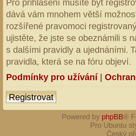
Pro přihlášení musíte být registro
dává vám mnohem větší možnosti.
rozšířené pravomoci registrovaný
ujistěte, že jste se obeznámili s
s dalšími pravidly a ujednáními. Ta
pravidla, která se na fóru objeví.
Podmínky pro užívání
|
Ochran
Registrovat
Powered by
phpBB
® F
Pro Ubuntu st
Český př