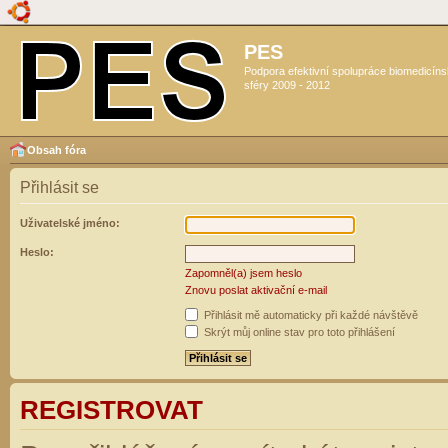
PES
Podpora efektivní spolupráce biomedicín
sféry 2009 - 2012
Obsah fóra
Přihlásit se
Uživatelské jméno:
Heslo:
Zapomněl(a) jsem heslo
Znovu poslat aktivační e-mail
Přihlásit mě automaticky při každé návštěvě
Skrýt můj online stav pro toto přihlášení
REGISTROVAT