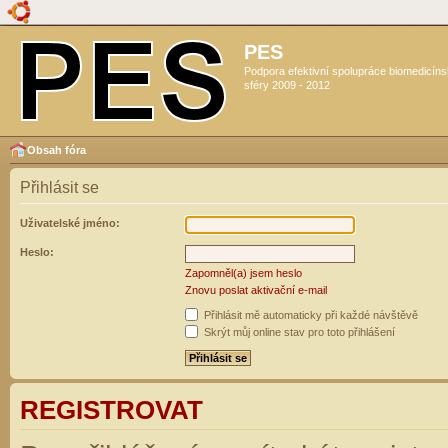
PES
Podpora efektivní spolupráce biomedicín
sféry 2009 - 2012
Obsah fóra
Přihlásit se
Uživatelské jméno:
Heslo:
Zapomněl(a) jsem heslo
Znovu poslat aktivační e-mail
Přihlásit mě automaticky při každé návštěvě
Skrýt můj online stav pro toto přihlášení
REGISTROVAT