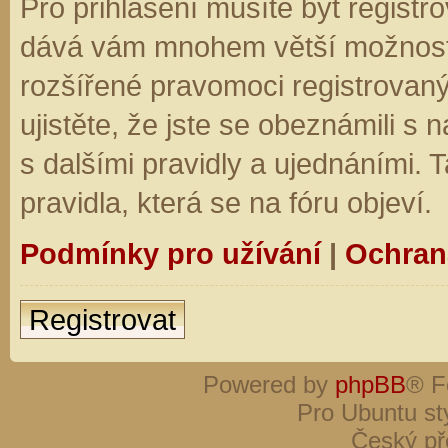
Pro přihlášení musíte být registro
dává vám mnohem větší možnosti.
rozšířené pravomoci registrovaný
ujistěte, že jste se obeznámili s
s dalšími pravidly a ujednáními. Ta
pravidla, která se na fóru objeví.
Podmínky pro užívání
|
Ochran
Registrovat
Powered by
phpBB
® F
Pro Ubuntu st
Český př