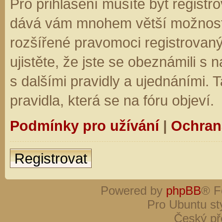
Pro přihlášení musíte být registro
dává vám mnohem větší možnosti.
rozšířené pravomoci registrovaný
ujistěte, že jste se obeznámili s
s dalšími pravidly a ujednáními. Ta
pravidla, která se na fóru objeví.
Podmínky pro užívání
|
Ochran
Registrovat
Powered by
phpBB
® F
Pro Ubuntu st
Český př