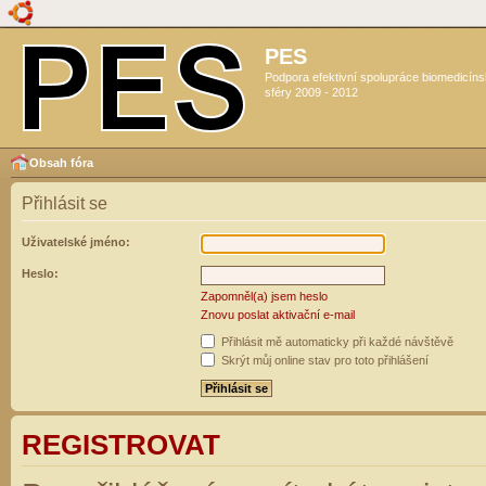
PES
Podpora efektivní spolupráce biomedicín
sféry 2009 - 2012
Obsah fóra
Přihlásit se
Uživatelské jméno:
Heslo:
Zapomněl(a) jsem heslo
Znovu poslat aktivační e-mail
Přihlásit mě automaticky při každé návštěvě
Skrýt můj online stav pro toto přihlášení
REGISTROVAT