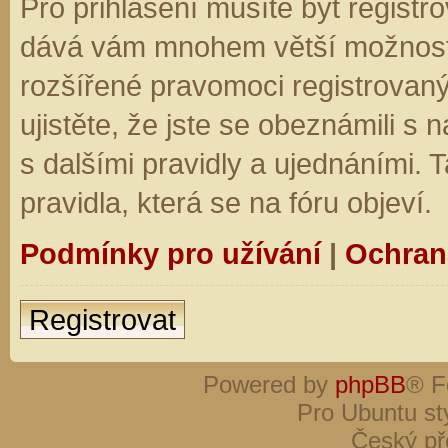
Pro přihlášení musíte být registro
dává vám mnohem větší možnosti.
rozšířené pravomoci registrovaný
ujistěte, že jste se obeznámili s
s dalšími pravidly a ujednáními. Ta
pravidla, která se na fóru objeví.
Podmínky pro užívání
|
Ochran
Registrovat
Powered by
phpBB
® F
Pro Ubuntu st
Český př