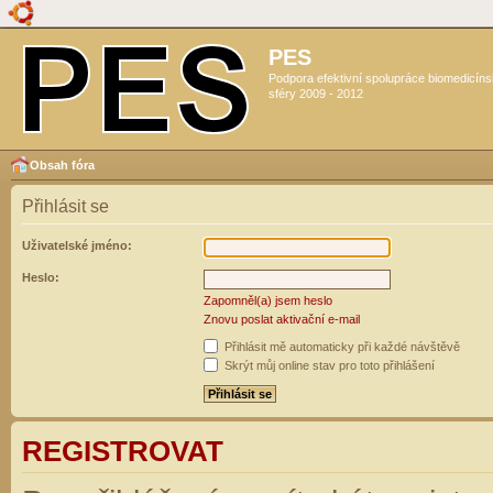
PES
Podpora efektivní spolupráce biomedicín
sféry 2009 - 2012
Obsah fóra
Přihlásit se
Uživatelské jméno:
Heslo:
Zapomněl(a) jsem heslo
Znovu poslat aktivační e-mail
Přihlásit mě automaticky při každé návštěvě
Skrýt můj online stav pro toto přihlášení
REGISTROVAT