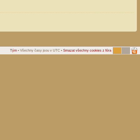
Tým
• Všechny časy jsou v UTC •
Smazat všechny cookies z fóra