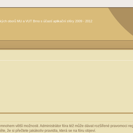
kých oborů MU a VUT Brno s účastí aplikační sféry 2009 - 2012
m mnohem větší možnosti. Administrátor fóra též může dávat rozšířené pravomoci regi
e, že si přečtete jakákoliv pravidla, která se na fóru objeví.