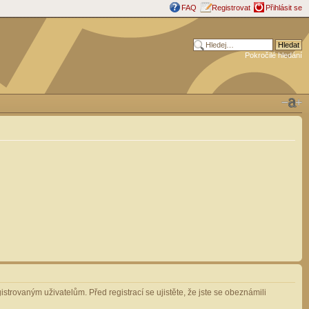
FAQ
Registrovat
Přihlásit se
Pokročilé hledání
strovaným uživatelům. Před registrací se ujistěte, že jste se obeznámili