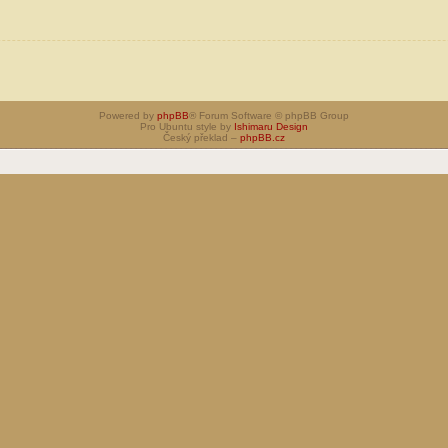
Powered by
phpBB
® Forum Software © phpBB Group
Pro Ubuntu style by
Ishimaru Design
Český překlad –
phpBB.cz