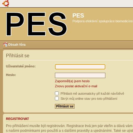
PES
Podpora efektivní spolupráce biomedicíns
Obsah fóra
Přihlásit se
Uživatelské jméno:
Heslo:
Zapomněl(a) jsem heslo
Znovu poslat aktivační e-mail
Přihlásit mě automaticky při každé návštěvě
Skrýt můj online stav pro toto přihlášení
REGISTROVAT
Pro přihlášení musíte být registrován. Registrace trvá jen pár vteřin a dává vá
s našimi podmínkami pro použití a s dalšími pravidly a ujednáními. Také se ujistět