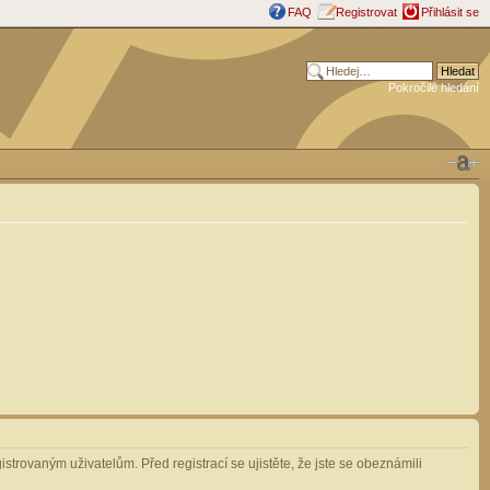
FAQ
Registrovat
Přihlásit se
Pokročilé hledání
strovaným uživatelům. Před registrací se ujistěte, že jste se obeznámili