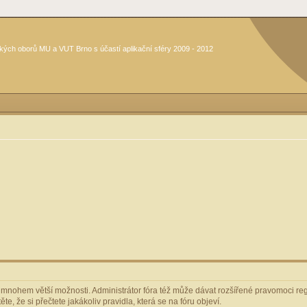
kých oborů MU a VUT Brno s účastí aplikační sféry 2009 - 2012
m mnohem větší možnosti. Administrátor fóra též může dávat rozšířené pravomoci regi
e, že si přečtete jakákoliv pravidla, která se na fóru objeví.