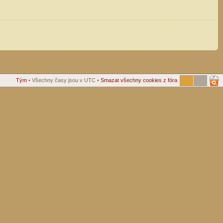
Tým
• Všechny časy jsou v UTC •
Smazat všechny cookies z fóra