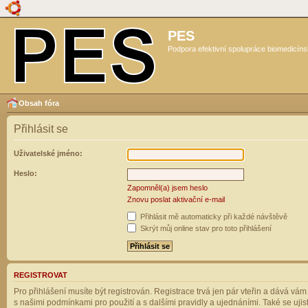
PES
Podpora efektivní spolupráce biomedicíns
Obsah fóra
Přihlásit se
Uživatelské jméno:
Heslo:
Zapomněl(a) jsem heslo
Znovu poslat aktivační e-mail
Přihlásit mě automaticky při každé návštěvě
Skrýt můj online stav pro toto přihlášení
REGISTROVAT
Pro přihlášení musíte být registrován. Registrace trvá jen pár vteřin a dává vá
s našimi podmínkami pro použití a s dalšími pravidly a ujednáními. Také se ujistět