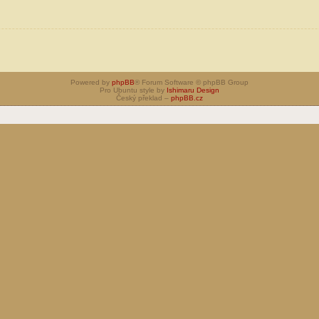
Powered by
phpBB
® Forum Software © phpBB Group
Pro Ubuntu style by
Ishimaru Design
Český překlad –
phpBB.cz