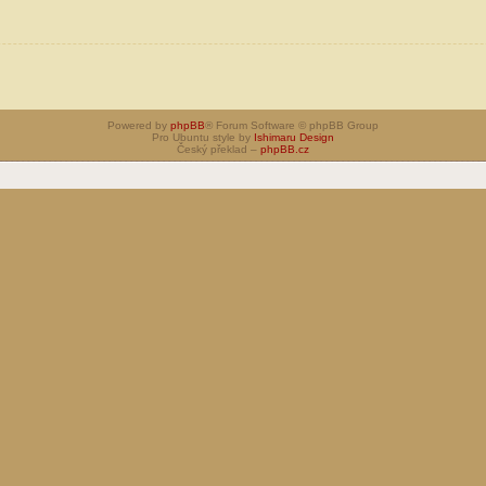
Powered by
phpBB
® Forum Software © phpBB Group
Pro Ubuntu style by
Ishimaru Design
Český překlad –
phpBB.cz