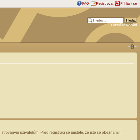
FAQ
Registrovat
Přihlásit se
Pokročilé hledání
strovaným uživatelům. Před registrací se ujistěte, že jste se obeznámili