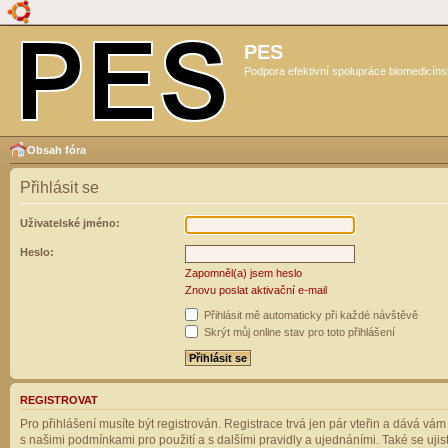
PES
Podpora efektivní spolupráce biomedicíns
Obsah fóra
Přihlásit se
Uživatelské jméno:
Heslo:
Zapomněl(a) jsem heslo
Znovu poslat aktivační e-mail
Přihlásit mě automaticky při každé návštěvě
Skrýt můj online stav pro toto přihlášení
REGISTROVAT
Pro přihlášení musíte být registrován. Registrace trvá jen pár vteřin a dává vá
s našimi podmínkami pro použití a s dalšími pravidly a ujednáními. Také se ujistět