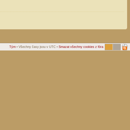
Tým
• Všechny časy jsou v UTC •
Smazat všechny cookies z fóra