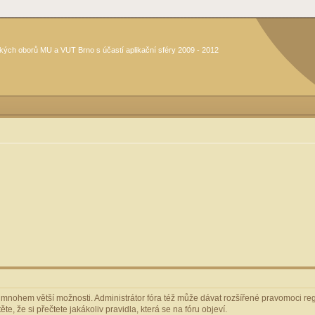
kých oborů MU a VUT Brno s účastí aplikační sféry 2009 - 2012
m mnohem větší možnosti. Administrátor fóra též může dávat rozšířené pravomoci regi
e, že si přečtete jakákoliv pravidla, která se na fóru objeví.