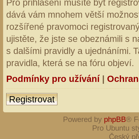
Pro přihlášení musíte být registro
dává vám mnohem větší možnosti.
rozšířené pravomoci registrovaný
ujistěte, že jste se obeznámili s
s dalšími pravidly a ujednáními. Ta
pravidla, která se na fóru objeví.
Podmínky pro užívání
|
Ochran
Registrovat
Powered by
phpBB
® F
Pro Ubuntu st
Český př