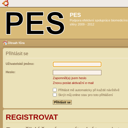
PES
Podpora efektivní spolupráce biomedicín
sféry 2009 - 2012
Obsah fóra
Přihlásit se
Uživatelské jméno:
Heslo:
Zapomněl(a) jsem heslo
Znovu poslat aktivační e-mail
Přihlásit mě automaticky při každé návštěvě
Skrýt můj online stav pro toto přihlášení
REGISTROVAT