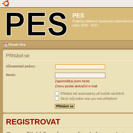
PES
Podpora efektivní spolupráce biomedicín
sféry 2009 - 2012
Obsah fóra
Přihlásit se
Uživatelské jméno:
Heslo:
Zapomněl(a) jsem heslo
Znovu poslat aktivační e-mail
Přihlásit mě automaticky při každé návštěvě
Skrýt můj online stav pro toto přihlášení
REGISTROVAT