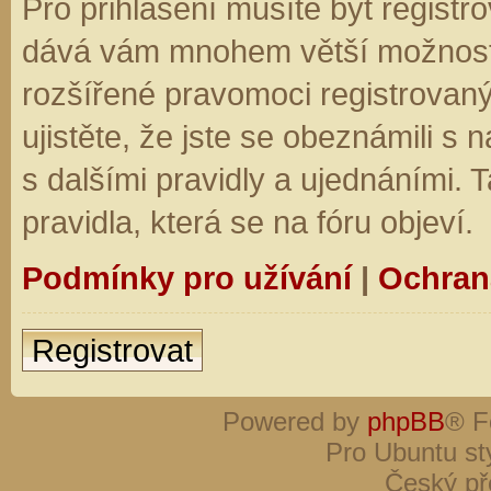
Pro přihlášení musíte být registro
dává vám mnohem větší možnosti.
rozšířené pravomoci registrovaný
ujistěte, že jste se obeznámili s
s dalšími pravidly a ujednáními. Ta
pravidla, která se na fóru objeví.
Podmínky pro užívání
|
Ochran
Registrovat
Powered by
phpBB
® F
Pro Ubuntu st
Český př