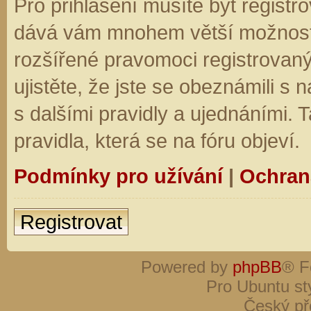
Pro přihlášení musíte být registro
dává vám mnohem větší možnosti.
rozšířené pravomoci registrovaný
ujistěte, že jste se obeznámili s
s dalšími pravidly a ujednáními. Ta
pravidla, která se na fóru objeví.
Podmínky pro užívání
|
Ochran
Registrovat
Powered by
phpBB
® F
Pro Ubuntu st
Český př