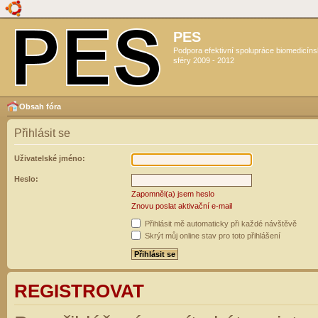
PES
Podpora efektivní spolupráce biomedicín
sféry 2009 - 2012
Obsah fóra
Přihlásit se
Uživatelské jméno:
Heslo:
Zapomněl(a) jsem heslo
Znovu poslat aktivační e-mail
Přihlásit mě automaticky při každé návštěvě
Skrýt můj online stav pro toto přihlášení
REGISTROVAT